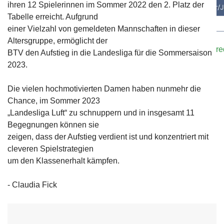
ihren 12 Spielerinnen im Sommer 2022 den 2. Platz der
Tabelle erreicht. Aufgrund
einer Vielzahl von gemeldeten Mannschaften in dieser
Bei Interesse oder falls ihr Trainer/innen kennt, meldet eu
Altersgruppe, ermöglicht der
Kontaktformular
oder E-Mail an:
sportwart@tennisclub-r
BTV den Aufstieg in die Landesliga für die Sommersaison
2023.
Die vielen hochmotivierten Damen haben nunmehr die
Chance, im Sommer 2023
„Landesliga Luft“ zu schnuppern und in insgesamt 11
Begegnungen können sie
zeigen, dass der Aufstieg verdient ist und konzentriert mit
cleveren Spielstrategien
um den Klassenerhalt kämpfen.
- Claudia Fick