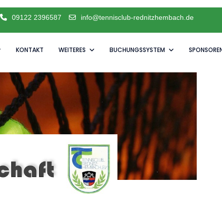
09122 2396587
info@tennisclub-rednitzhembach.de
KONTAKT
WEITERES
BUCHUNGSSYSTEM
SPONSORE
e Saison schnuppern möchten.