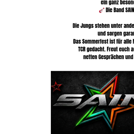
Bei Interesse oder falls ihr Trainer/innen kennt, meldet eu
Kontaktformular
oder E-Mail an:
sportwart@tennisclub-r