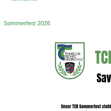
Sommerfest 2026
Bei unserem Partner "Fitness Complete" erhalten Verei
für das Fit bleiben.
Mehr....
Bewegte Impression unseres Vereins.
Mehr...