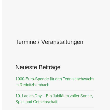
Bei Interesse oder falls ihr Trainer/innen kennt, meldet eu
Kontaktformular
oder E-Mail an:
sportwart@tennisclub-r
Termine / Veranstaltungen
Neueste Beiträge
1000-Euro-Spende für den Tennisnachwuchs
in Rednitzhembach
10. Ladies Day – Ein Jubiläum voller Sonne,
Spiel und Gemeinschaft