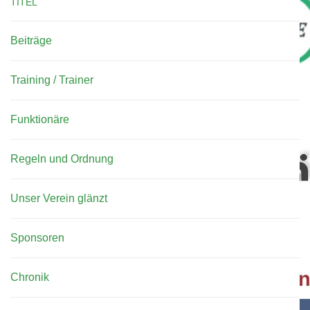
TITEL
Beiträge
Training / Trainer
Bei unserem Partner "Fitness Complete" erhalten Verei
für das Fit bleiben.
Mehr....
Funktionäre
Regeln und Ordnung
Unser Verein glänzt
Bewegte Impression unseres Vereins.
Mehr...
Sponsoren
Chronik