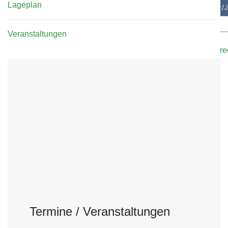
Lageplan
Veranstaltungen
Bei Interesse oder falls ihr Trainer/innen kennt, meldet eu
Kontaktformular
oder E-Mail an:
sportwart@tennisclub-r
Termine / Veranstaltungen