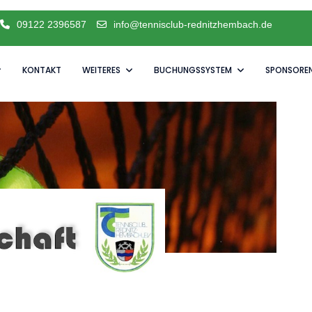
09122 2396587
info@tennisclub-rednitzhembach.de
KONTAKT
WEITERES
BUCHUNGSSYSTEM
SPONSORE
e Saison schnuppern möchten.