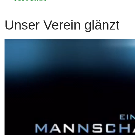
Unser Verein glänzt
Bei unserem Partner "Fitness Complete" erhalten Verei
für das Fit bleiben.
Mehr....
Bewegte Impression unseres Vereins.
Mehr...