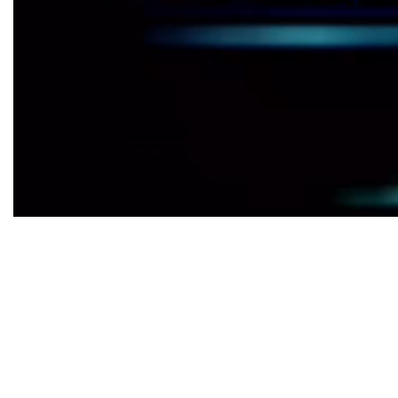
Bei Interesse oder falls ihr Trainer/innen kennt, meldet eu
Kontaktformular
oder E-Mail an:
sportwart@tennisclub-r