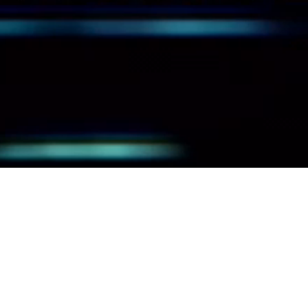
ch bitte bei uns per
ednitzhembach.de