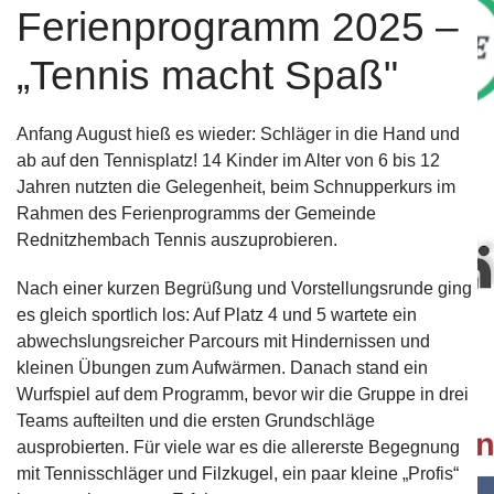
Ferienprogramm 2025 –
„Tennis macht Spaß"
Anfang August hieß es wieder: Schläger in die Hand und
Bei unserem Partner "Fitness Complete" erhalten Verei
ab auf den Tennisplatz! 14 Kinder im Alter von 6 bis 12
für das Fit bleiben.
Mehr....
Jahren nutzten die Gelegenheit, beim Schnupperkurs im
Rahmen des Ferienprogramms der Gemeinde
Rednitzhembach Tennis auszuprobieren.
Nach einer kurzen Begrüßung und Vorstellungsrunde ging
es gleich sportlich los: Auf Platz 4 und 5 wartete ein
abwechslungsreicher Parcours mit Hindernissen und
Bewegte Impression unseres Vereins.
Mehr...
kleinen Übungen zum Aufwärmen. Danach stand ein
Wurfspiel auf dem Programm, bevor wir die Gruppe in drei
Teams aufteilten und die ersten Grundschläge
ausprobierten. Für viele war es die allererste Begegnung
mit Tennisschläger und Filzkugel, ein paar kleine „Profis“