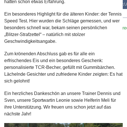
hatten schon etwas Erfahrung.
Ein besonderes Highlight für die älteren Kinder: der Tennis
Speed Test. Hier wurden die Schläge gemessen, und wer
Bei Interesse oder falls ihr Trainer/innen kennt, meldet eu
besonders schnell war, bekam seinen persönlichen
Kontaktformular
oder E-Mail an:
sportwart@tennisclub-r
„Blitzer-Strafzettel“ – natürlich mit stolzer
Geschwindigkeitsangabe.
Zum krönenden Abschluss gab es für alle ein
erfrischendes Eis und ein besonderes Geschenk:
personalisierte TCR-Becher, gefüllt mit Gummibärchen.
Lächelnde Gesichter und zufriedene Kinder zeigten: Es hat
sich gelohnt!
Ein herzliches Dankeschön an unsere Trainer Dennis und
Sven, unsere Sportwartin Leonie sowie Helferin Meli für
ihre Unterstützung. Wir freuen uns schon jetzt auf das
nächste Jahr!