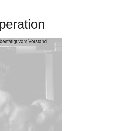
peration
estätigt vom Vorstand
nsmitglieder besondere Angebote