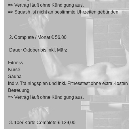
=> Vertrag läuft ohne Kündigung aus.
=> Squash ist nicht an bestimmte Uhrzeiten gebunden.
Bei Interesse oder falls ihr Trainer/innen kennt, meldet eu
2. Complete / Monat € 56,80
Kontaktformular
oder E-Mail an:
sportwart@tennisclub-r
Dauer Oktober bis inkl. März
Fitness
Kurse
Sauna
indiv. Trainingsplan und inkl. Fitnesstest ohne extra Kosten
Betreuung
=> Vertrag läuft ohne Kündigung aus.
3. 10er Karte Complete € 129,00