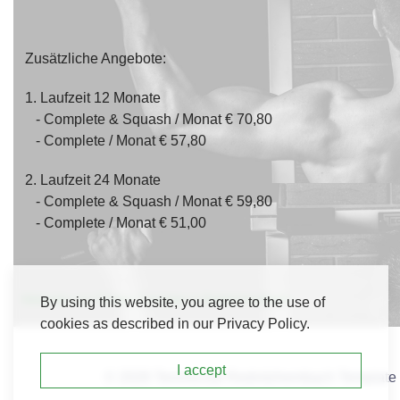
Zusätzliche Angebote:
1. Laufzeit 12 Monate
- Complete & Squash / Monat € 70,80
- Complete / Monat € 57,80
2. Laufzeit 24 Monate
- Complete & Squash / Monat € 59,80
- Complete / Monat € 51,00
Webseite von Fitness Complete in Rednitzhembach
By using this website, you agree to the use of
cookies as described in our Privacy Policy.
I accept
© 2026 Tennisclub Rednitzhembach Template 