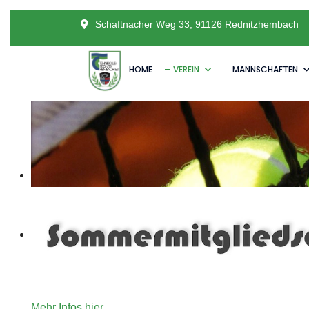
Schaftnacher Weg 33, 91126 Rednitzhembach
HOME
VEREIN
MANNSCHAFTEN
Unser Angebot an Tennisinteressierte die gerne für ein
Mehr Infos hier.