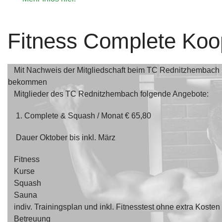
Fitness Complete Koo
Mit Nachweis der Mitgliedschaft beim TC Rednitzhembach b
bekommen
Bei unserem Partner "Fitness Complete" erhalten Verei
Mitglieder des TC Rednitzhembach folgende Angebote:
für das Fit bleiben.
Mehr....
1. Complete & Squash / Monat € 65,80
Dauer Oktober bis inkl. März
Fitness
Kurse
Squash
Bewegte Impression unseres Vereins.
Mehr...
Sauna
indiv. Trainingsplan und inkl. Fitnesstest ohne extra Kosten
Betreuung