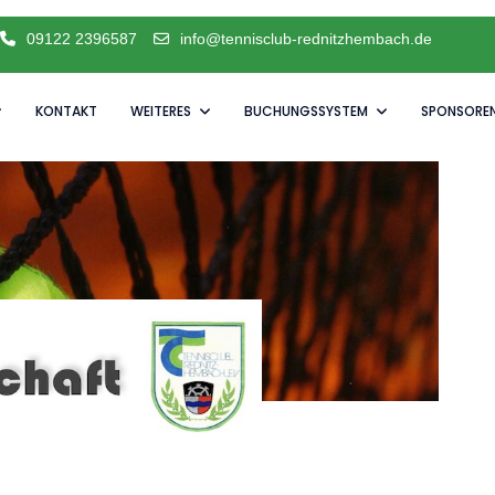
09122 2396587
info@tennisclub-rednitzhembach.de
KONTAKT
WEITERES
BUCHUNGSSYSTEM
SPONSORE
e Saison schnuppern möchten.