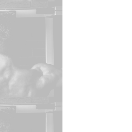
ch bitte bei uns per
ednitzhembach.de