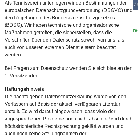
Als Tennisverein unterliegen wir den Bestimmungen der
europäischen Datenschutzgrundverordnung (DSGVO) und
den Regelungen des Bundesdatenschutzgesetzes
Bei Interesse oder falls ihr Trainer/innen kennt, meldet eu
(BDSG). Wir haben technische und organisatorische
Kontaktformular
oder E-Mail an:
sportwart@tennisclub-r
Maßnahmen getroffen, die sicherstellen, dass die
Vorschriften über den Datenschutz sowohl von uns, als
auch von unseren externen Dienstleistern beachtet
werden.
Bei Fragen zum Datenschutz wenden Sie sich bitte an den
1. Vorsitzenden.
Haftungshinweis
Die nachfolgende Datenschutzerklärung wurde von den
Verfassern auf Basis der aktuell verfügbaren Literatur
erstellt. Es wird darauf hingewiesen, dass viele der
angesprochenen Probleme noch nicht abschließend durch
höchstrichterliche Rechtsprechung geklärt wurden und
auch noch keine Stellungnahmen der