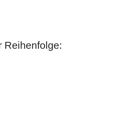
r Reihenfolge:
nsmitglieder besondere Angebote