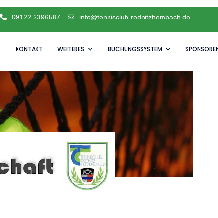
09122 2396587
info@tennisclub-rednitzhembach.de
KONTAKT
WEITERES
BUCHUNGSSYSTEM
SPONSORE
e Saison schnuppern möchten.