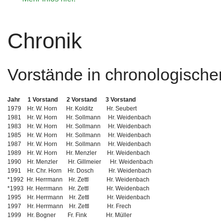
Chronik
Vorstände in chronologische
Bei unserem Partner "Fitness Complete" erhalten Verei
für das Fit bleiben.
Mehr....
Jahr 1 Vorstand 2 Vorstand 3 Vorstand
1979 Hr. W. Horn Hr. Kolditz Hr. Seubert
1981 Hr. W. Horn Hr. Sollmann Hr. Weidenbach
1983 Hr. W. Horn Hr. Sollmann Hr. Weidenbach
1985 Hr. W. Horn Hr. Sollmann Hr. Weidenbach
1987 Hr. W. Horn Hr. Sollmann Hr. Weidenbach
1989 Hr. W. Horn Hr. Menzler Hr. Weidenbach
1990 Hr. Menzler Hr. Gillmeier Hr. Weidenbach
1991 Hr. Chr. Horn Hr. Dosch Hr. Weidenbach
*1992 Hr. Herrmann Hr. Zettl Hr. Weidenbach
Bewegte Impression unseres Vereins.
Mehr...
*1993 Hr. Herrmann Hr. Zettl Hr. Weidenbach
1995 Hr. Herrmann Hr. Zettl Hr. Weidenbach
1997 Hr. Herrmann Hr. Zettl Hr. Frech
1999 Hr. Bogner Fr. Fink Hr. Müller