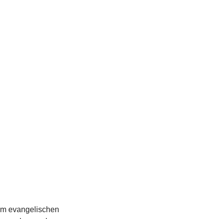
ch bitte bei uns per
ednitzhembach.de
im evangelischen