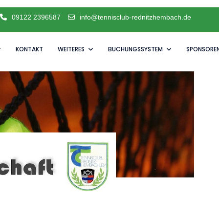
09122 2396587
info@tennisclub-rednitzhembach.de
KONTAKT
WEITERES
BUCHUNGSSYSTEM
SPONSORE
e Saison schnuppern möchten.