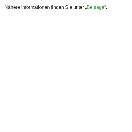
Nähere Informationen finden Sie unter „
Beiträge
“.
Bei Interesse oder falls ihr Trainer/innen kennt, meldet eu
Kontaktformular
oder E-Mail an:
sportwart@tennisclub-r