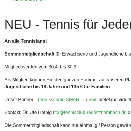
NEU - Tennis für Jed
An alle Tennisfans!
Bei unserem Partner "Fitness Complete" erhalten Verei
Sommermitgliedschaft
für Erwachsene und Jugendliche bis
für das Fit bleiben.
Mehr....
Mitglied werden vom 30.4. bis 30.9.!
Als Mitglied können Sie den ganzen Sommer auf unseren Plä
Jugendliche bis 18 Jahre und 135 € für Familien
.
Unser Partner -
Tennisschule SMART Tennis
bietet individue
Bewegte Impression unseres Vereins.
Mehr...
Kontakt: Dr. Ute Halbig (
tcr@tennisclub-rednitzhembach.de
od
Die Sommermitgliedschaft kann nur einmalig / Person gewäh