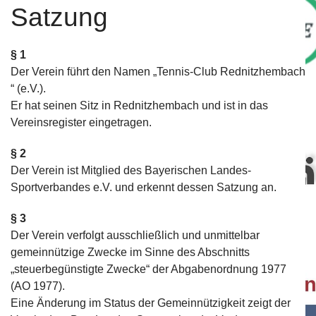
Satzung
§ 1
Der Verein führt den Namen „Tennis-Club Rednitzhembach
Bei unserem Partner "Fitness Complete" erhalten Verei
“ (e.V.).
für das Fit bleiben.
Mehr....
Er hat seinen Sitz in Rednitzhembach und ist in das
Vereinsregister eingetragen.
§ 2
Der Verein ist Mitglied des Bayerischen Landes-
Sportverbandes e.V. und erkennt dessen Satzung an.
§ 3
Bewegte Impression unseres Vereins.
Mehr...
Der Verein verfolgt ausschließlich und unmittelbar
gemeinnützige Zwecke im Sinne des Abschnitts
„steuerbegünstigte Zwecke“ der Abgabenordnung 1977
(AO 1977).
Eine Änderung im Status der Gemeinnützigkeit zeigt der